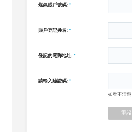
煤氣賬戶號碼:
*
賬戶登記姓名:
*
登記的電郵地址:
*
請輸入驗證碼:
*
如看不清楚
重設