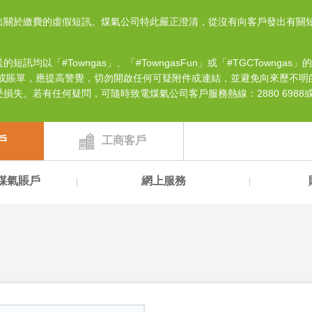
出關於繳費的虛假短訊。煤氣公司特此嚴正澄清，從沒有向客戶發出有關
以「#Towngas」、「#TowngasFun」或「#TGCTowngas
訊或賬單，應提高警覺，切勿開啟任何可疑附件或連結，並避免向來歷不明
失。若有任何疑問，可隨時致電煤氣公司客戶服務熱線：2880 6988
戶
工商客戶
煤氣賬戶
網上服務