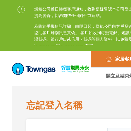
煤氣公司近日接獲客戶通知，收到懷疑冒認本公司發
提高警覺，切勿開啓任何附件或連結。
為防範手機短訊詐騙，由即日起，煤氣公司向客戶發送的短訊均
協助客戶辨別訊息真偽。 客戶如收到可疑電郵、短
證號碼、銀行戶口或信用卡號碼等個人資料，以免蒙受損
towngas.cs@towngas.com 查詢。
家居客
開立及結束
忘記登入名稱